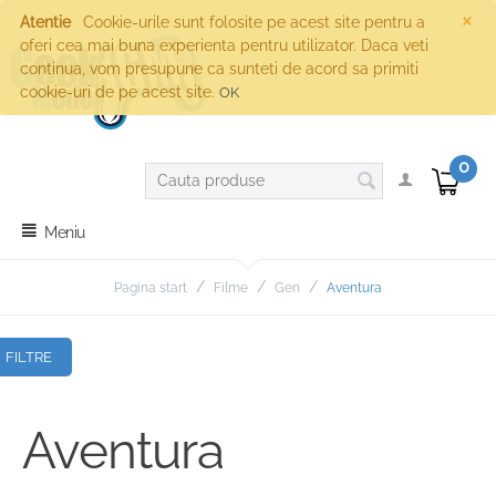
×
Atentie
Cookie-urile sunt folosite pe acest site pentru a
oferi cea mai buna experienta pentru utilizator. Daca veti
continua, vom presupune ca sunteti de acord sa primiti
cookie-uri de pe acest site.
OK
0
Meniu
/
/
/
Pagina start
Filme
Gen
Aventura
FILTRE
Aventura