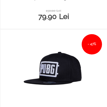
150.00
Lei
79.90
Lei
- 47%