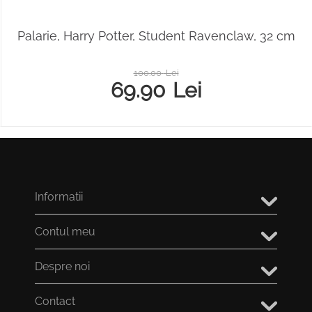
Palarie, Harry Potter, Student Ravenclaw, 32 cm
100.00
Lei
69.90
Lei
Informatii
Contul meu
Despre noi
Contact