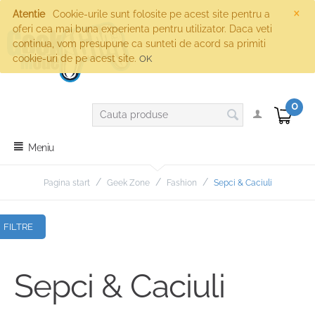
×
Atentie
Cookie-urile sunt folosite pe acest site pentru a
oferi cea mai buna experienta pentru utilizator. Daca veti
continua, vom presupune ca sunteti de acord sa primiti
cookie-uri de pe acest site.
OK
0
Meniu
/
/
/
Pagina start
Geek Zone
Fashion
Sepci & Caciuli
FILTRE
Sepci & Caciuli