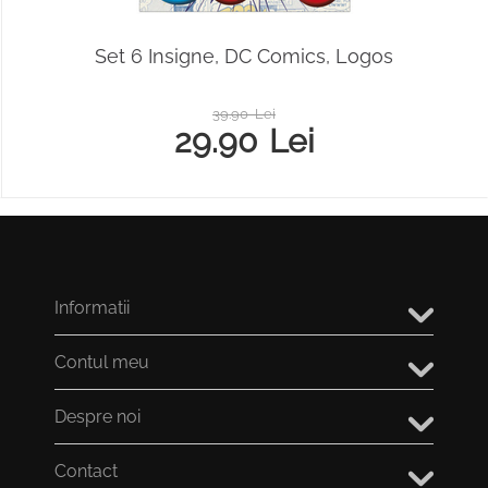
Set 6 Insigne, DC Comics, Logos
39.90
Lei
29.90
Lei
Informatii
Contul meu
Despre noi
Contact