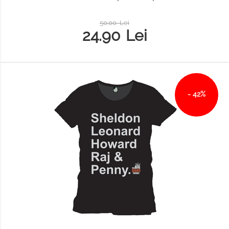
50.00
Lei
24.90
Lei
- 42%