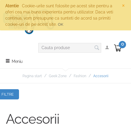
×
Atentie
Cookie-urile sunt folosite pe acest site pentru a
oferi cea mai buna experienta pentru utilizator. Daca veti
continua, vom presupune ca sunteti de acord sa primiti
cookie-uri de pe acest site.
OK
0
Meniu
/
/
/
Pagina start
Geek Zone
Fashion
Accesorii
FILTRE
Accesorii