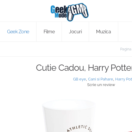
Geek Zone
Filme
Jocuri
Muzica
Pagina 
Cutie Cadou, Harry Potter
,
,
GB eye
Cani si Pahare
Harry Pot
Scrie un review