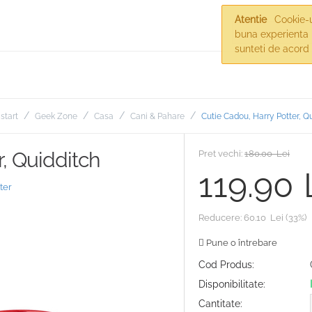
Atentie
Cookie-ur
buna experienta 
sunteti de acord 
/
/
/
/
start
Geek Zone
Casa
Cani & Pahare
Cutie Cadou, Harry Potter, Q
, Quidditch
Pret vechi:
180.00
Lei
119.90
ter
Reducere:
60.10
Lei
(
33
%)
Pune o întrebare
Cod Produs:
Disponibilitate:
Cantitate: