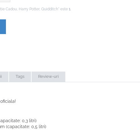
tie Cadou, Harry Potter, Quidditch" este
1
.
Adăugați la lista de preferințe
Adaugă la lista de comparaţie
ii
Tags
Review-uri
oficiala!
pacitate: 0,3 litri)
 (capacitate: 0,5 litri)