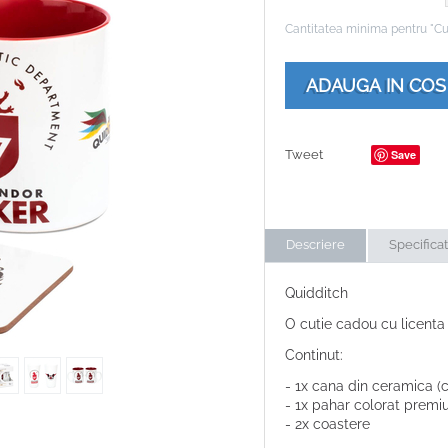
Cantitatea minima pentru "Cu
ADAUGA IN COS
Tweet
Save
Descriere
Specificat
Quidditch
O cutie cadou cu licenta 
Continut:
- 1x cana din ceramica (ca
- 1x pahar colorat premium
- 2x coaster
e