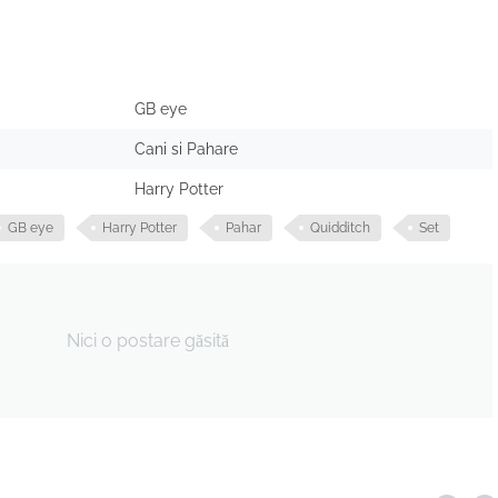
GB eye
Cani si Pahare
Harry Potter
GB eye
Harry Potter
Pahar
Quidditch
Set
Nici o postare găsită